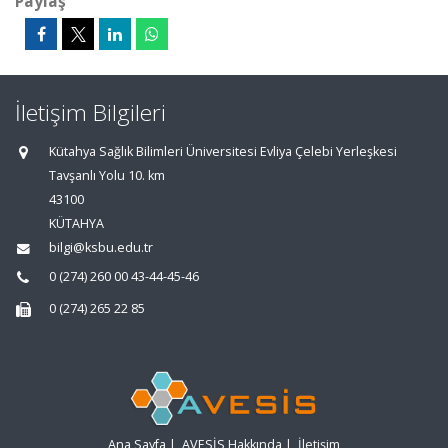
Paylaş
İletişim Bilgileri
Kütahya Sağlık Bilimleri Üniversitesi Evliya Çelebi Yerleşkesi
Tavşanlı Yolu 10. km
43100
KÜTAHYA
bilgi@ksbu.edu.tr
0 (274) 260 00 43-44-45-46
0 (274) 265 22 85
Ana Sayfa
|
AVESİS Hakkında
|
İletişim