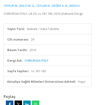
TAYFUR M.
,
BALCI M. G.
,
CEYLAN N.
,
DEĞER A. N.
,
EKEN H.
CHIRURGIA-ITALY, cilt.29, ss.181-183, 2016 (Hakemli Dergi)
Yayın Türü:
Makale / Vaka Takdimi
Cilt numarası:
29
Basım Tarihi:
2016
Dergi Adı:
CHIRURGIA-ITALY
Sayfa Sayıları:
ss.181-183
Kütahya Sağlık Bilimleri Üniversitesi Adresli:
Hayır
Paylaş