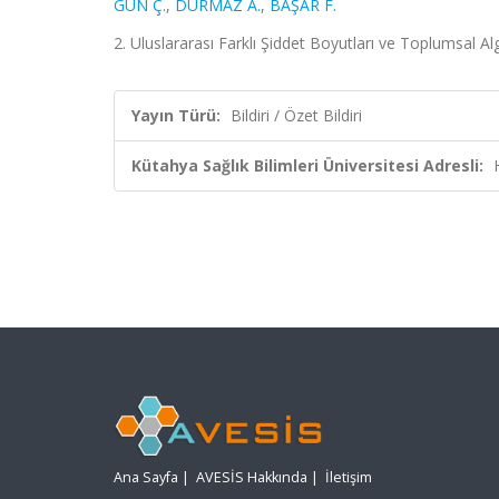
GÜN Ç.
,
DURMAZ A.
,
BAŞAR F.
2. Uluslararası Farklı Şiddet Boyutları ve Toplumsal Alg
Yayın Türü:
Bildiri / Özet Bildiri
Kütahya Sağlık Bilimleri Üniversitesi Adresli:
Ana Sayfa
|
AVESİS Hakkında
|
İletişim