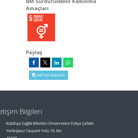
BM Sürdürülebilir Kalkınma
Amaçları
Paylaş
Atıf İçin Kopyala
letişim Bilgileri
Kütahya Sağlık Bilimleri Üniversitesi Evliya Çelebi
Yerleşkesi Tavşanlı Yolu 10. km