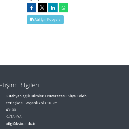
Atıf İçin Kopyala
letişim Bilgileri
Kütahya Sağlık Bilimleri Üniversitesi Evliya Çelebi
Yerleşkesi Tavşanlı Yolu 10. km
43100
KÜTAHYA
bilgi@ksbu.edu.tr