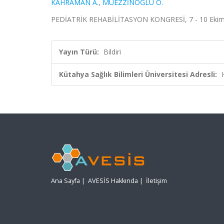
KAHRAMAN A.
,
MÜEZZİNOĞLU Ö.
PEDİATRİK REHABİLİTASYON KONGRESİ, 7 - 10 Eki
Yayın Türü:
Bildiri
Kütahya Sağlık Bilimleri Üniversitesi Adresli:
Ana Sayfa
|
AVESİS Hakkında
|
İletişim