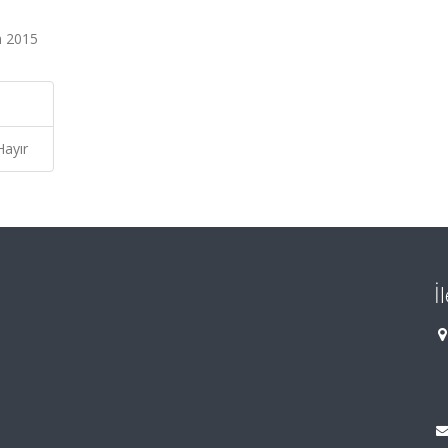
m 2015
Hayır
İ