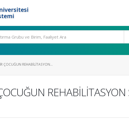
niversitesi
stemi
İR ÇOCUĞUN REHABİLİTASYON...
 ÇOCUĞUN REHABİLİTASYON