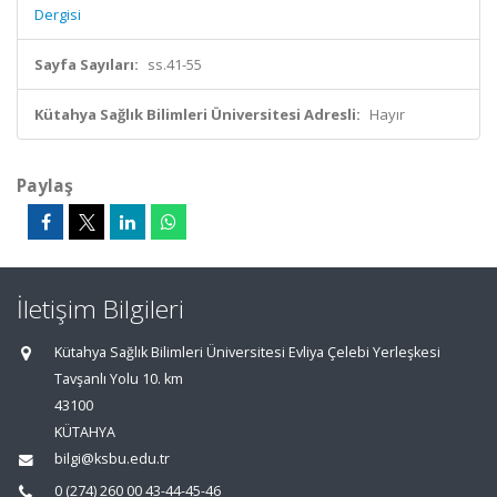
Dergisi
Sayfa Sayıları:
ss.41-55
Kütahya Sağlık Bilimleri Üniversitesi Adresli:
Hayır
Paylaş
İletişim Bilgileri
Kütahya Sağlık Bilimleri Üniversitesi Evliya Çelebi Yerleşkesi
Tavşanlı Yolu 10. km
43100
KÜTAHYA
bilgi@ksbu.edu.tr
0 (274) 260 00 43-44-45-46