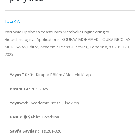
TÜLEK A.
Yarrowia Lipolytica Yeast From Metabolic Engineering to
Biotechnological Applications, KOUBAA MOHAMED, LOUKA NICOLAS,
MITRI SARA, Editör, Academic Press (Elsevier), Londrina, ss.281-320,
2025
Yayın Türü:
Kitapta Bölüm / Mesleki Kitap
Basım Tarihi:
2025
Yayınevi:
Academic Press (Elsevier)
Basıldığı Şehir:
Londrina
Sayfa Sayıları:
ss.281-320