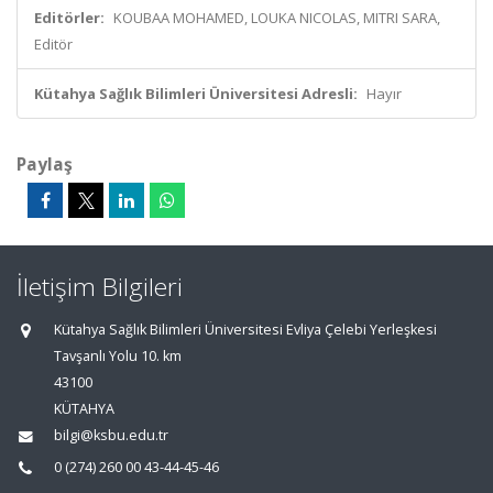
Editörler:
KOUBAA MOHAMED, LOUKA NICOLAS, MITRI SARA,
Editör
Kütahya Sağlık Bilimleri Üniversitesi Adresli:
Hayır
Paylaş
İletişim Bilgileri
Kütahya Sağlık Bilimleri Üniversitesi Evliya Çelebi Yerleşkesi
Tavşanlı Yolu 10. km
43100
KÜTAHYA
bilgi@ksbu.edu.tr
0 (274) 260 00 43-44-45-46