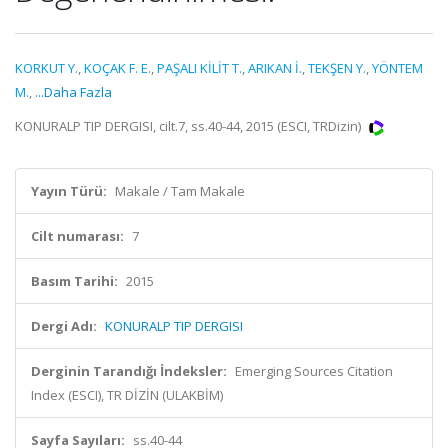
KORKUT Y.
,
KOÇAK F. E.
,
PAŞALI KİLİT T.
,
ARIKAN İ.
,
TEKŞEN Y.
,
YÖNTEM
M.
,
...Daha Fazla
KONURALP TIP DERGISI, cilt.7, ss.40-44, 2015 (ESCI, TRDizin)
Yayın Türü:
Makale / Tam Makale
Cilt numarası:
7
Basım Tarihi:
2015
Dergi Adı:
KONURALP TIP DERGISI
Derginin Tarandığı İndeksler:
Emerging Sources Citation
Index (ESCI), TR DİZİN (ULAKBİM)
Sayfa Sayıları:
ss.40-44