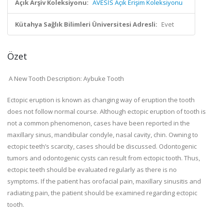
Açık Arşiv Koleksiyonu:
AVESİS Açık Erişim Koleksiyonu
Kütahya Sağlık Bilimleri Üniversitesi Adresli:
Evet
Özet
A New Tooth Description: Aybuke Tooth
Ectopic eruption is known as changing way of eruption the tooth
does not follow normal course. Although ectopic eruption of tooth is
not a common phenomenon, cases have been reported in the
maxillary sinus, mandibular condyle, nasal cavity, chin. Owning to
ectopic teeth’s scarcity, cases should be discussed. Odontogenic
tumors and odontogenic cysts can result from ectopic tooth. Thus,
ectopic teeth should be evaluated regularly as there is no
symptoms. If the patient has orofacial pain, maxillary sinusitis and
radiating pain, the patient should be examined regarding ectopic
tooth.