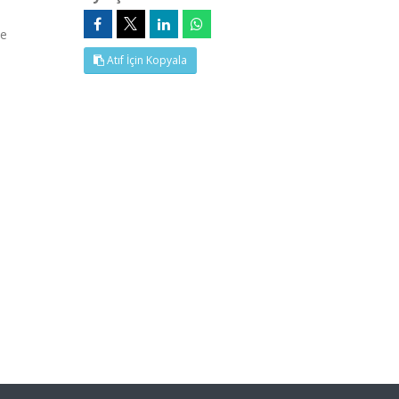
ye
Atıf İçin Kopyala