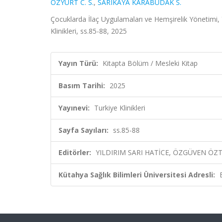
ÖZYURT C. S.
,
SARIKAYA KARABUDAK S.
Çocuklarda İlaç Uygulamaları ve Hemşirelik Yöneti
Klinikleri, ss.85-88, 2025
Yayın Türü:
Kitapta Bölüm / Mesleki Kitap
Basım Tarihi:
2025
Yayınevi:
Turkiye Klinikleri
Sayfa Sayıları:
ss.85-88
Editörler:
YILDIRIM SARI HATİCE, ÖZGÜVEN ÖZT
Kütahya Sağlık Bilimleri Üniversitesi Adresli: