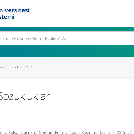
niversitesi
stemi
TANSIF BOZUKLUKLAR
Bozukluklar
Köse Fulya, Küçüktür Serkan, Editör, Duvar Yayınları, İzmir, ss.33-54, 