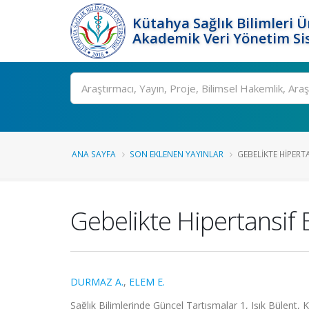
Kütahya Sağlık Bilimleri Ü
Akademik Veri Yönetim Si
Ara
ANA SAYFA
SON EKLENEN YAYINLAR
GEBELIKTE HIPER
Gebelikte Hipertansif 
DURMAZ A.
,
ELEM E.
Sağlık Bilimlerinde Güncel Tartışmalar 1, Işık Bülent, 