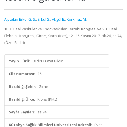
Alptekin Erkul G. S.
,
Erkul S.
,
Akgül E.
,
Korkmaz M.
18. Ulusal Vasküler ve Endovasküler Cerrahi Kongresi ve 9. Ulusal
Fleboloji Kongresi, Girne, Kıbrıs (Kktc), 12 - 15 Kasım 2017, cilt.26, ss.74,
(Özet Bildiri)
Yayın Türü:
Bildiri / Özet Bildiri
Cilt numarası:
26
Basıldığı Şehir:
Girne
Basıldığı Ülke:
Kıbrıs (Kktc)
Sayfa Sayıları:
ss.74
Kütahya Sağlık Bilimleri Üniversitesi Adresli:
Evet