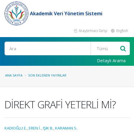
Akademik Veri Yönetim Sistemi
Araştırmacı Girişi
English
Ara
Detaylı Arama
ANA SAYFA
SON EKLENEN YAYINLAR
DİREKT GRAFİ YETERLİ Mİ?
KADIOĞLU E.
,
EREN İ.
,
IŞIK B.
,
KARAMAN S.