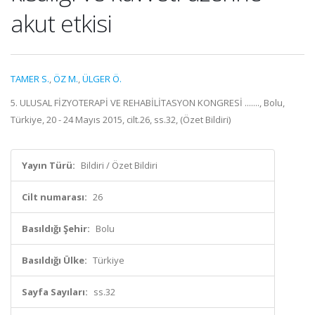
akut etkisi
TAMER S.
,
ÖZ M.
,
ÜLGER Ö.
5. ULUSAL FİZYOTERAPİ VE REHABİLİTASYON KONGRESİ ......., Bolu,
Türkiye, 20 - 24 Mayıs 2015, cilt.26, ss.32, (Özet Bildiri)
Yayın Türü:
Bildiri / Özet Bildiri
Cilt numarası:
26
Basıldığı Şehir:
Bolu
Basıldığı Ülke:
Türkiye
Sayfa Sayıları:
ss.32