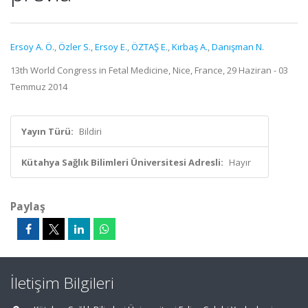
Ersoy A. Ö.
,
Özler S.
,
Ersoy E.
,
ÖZTAŞ E.
,
Kırbaş A.
,
Danışman N.
13th World Congress in Fetal Medicine, Nice, France, 29 Haziran - 03
Temmuz 2014
Yayın Türü:
Bildiri
Kütahya Sağlık Bilimleri Üniversitesi Adresli:
Hayır
Paylaş
İletişim Bilgileri