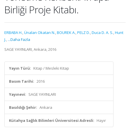
Birliği Proje Kitabı.
ERBABA H.
,
Ünalan Okatan N.
,
BOUREK A.
,
PELZ D.
,
Duca D. A. S.
,
Hunt
J.
,
...Daha Fazla
SAGE YAYINLARI, Ankara, 2016
Yayın Türü:
Kitap / Mesleki Kitap
Basım Tarihi:
2016
Yayınevi:
SAGE YAYINLARI
Basıldığı Şehir:
Ankara
Kütahya Sağlık Bilimleri Üniversitesi Adresli:
Hayır