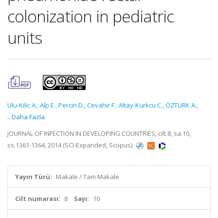
colonization in pediatric
units
Ulu-Kilic A.
,
Alp E.
,
Percin D.
,
Cevahir F.
,
Altay-Kurkcu C.
,
ÖZTÜRK A.
,
...Daha Fazla
JOURNAL OF INFECTION IN DEVELOPING COUNTRIES, cilt.8, sa.10,
ss.1361-1364, 2014 (SCI-Expanded, Scopus)
Yayın Türü:
Makale / Tam Makale
Cilt numarası:
8
Sayı:
10