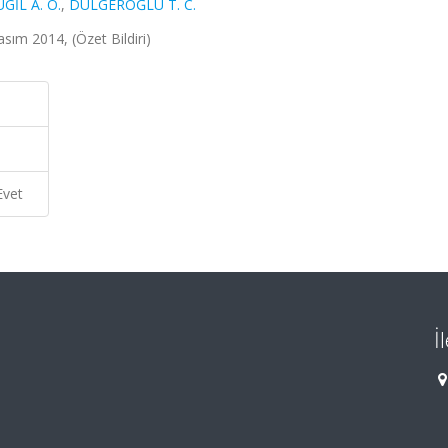
İL A. O.
,
DÜLGEROĞLU T. C.
m 2014, (Özet Bildiri)
Evet
İ