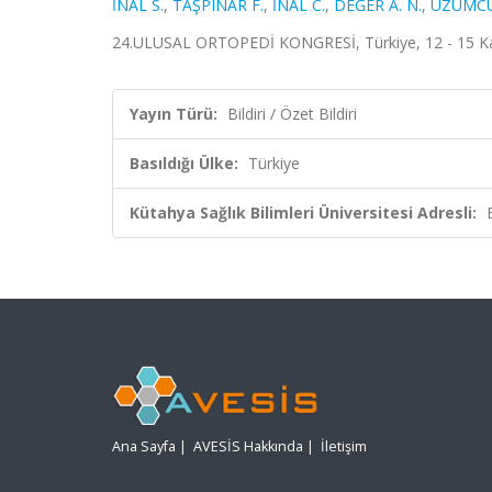
İNAL S.
,
TAŞPINAR F.
,
İNAL C.
,
DEĞER A. N.
,
ÜZÜMCÜG
24.ULUSAL ORTOPEDİ KONGRESİ, Türkiye, 12 - 15 Kası
Yayın Türü:
Bildiri / Özet Bildiri
Basıldığı Ülke:
Türkiye
Kütahya Sağlık Bilimleri Üniversitesi Adresli:
Ana Sayfa
|
AVESİS Hakkında
|
İletişim