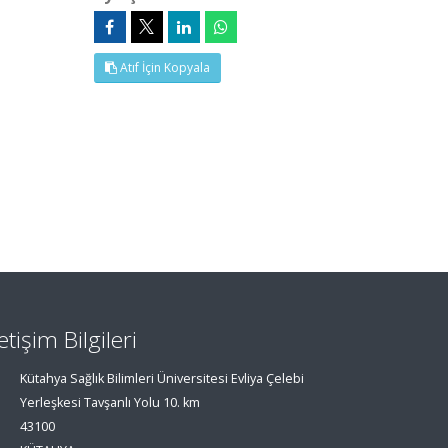
Atıf İçin Kopyala
letişim Bilgileri
Kütahya Sağlık Bilimleri Üniversitesi Evliya Çelebi
Yerleşkesi Tavşanlı Yolu 10. km
43100