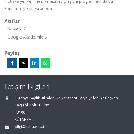
mutlaka yer verilmesi ve hizmet içi eğitim programlarında bu
konunun işlenmesi önerilir.
Atıflar
Sobiad: 7
Google Akademik: 8
Paylaş
İletişim Bilgileri
Kütahya Sağlık Bilimleri Üniversitesi Evliya Çelebi Yerleşkesi
Tavşanlı Yolu 10. km
43100
KÜTAHYA
bilgi@ksbu.edu.tr