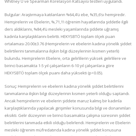
Whitney U ve Spearman Korelasyon Katsayısı testleri uygulandı.
Bulgular: Araştırmaya katılanların %64,4’ü ebe, %35,6’sı hemşiredir.
Hemşirelerin ve Ebelerin, %,71,1’i öğrenim hayatlarında şiddetle ilgili
ders aldıklarını, %84,4’ü mesleki yaşamlarında şiddete uğramış
kadınla karşılaştıklarını belirtti. HEKYSBTÖ toplam ölçek puan
ortalaması 20.00±3.76 (Hemşirelerin ve ebelerin kadına yönelik şiddet
belirtilerini tanımalarına ilişkin bilgi düzeylerinin kısmen yeterli)
bulundu. Hemşirelerin Ebelere, orta gelirlilerin yüksek gelirlilere ve
birinci basamakta 1-5 yıl çalışanların 6-10 yıl çalışanlara göre
HEKYSBTÖ toplam ölçek puanı daha yüksekti (p<0.05).
Sonuç: Hemşirelerin ve ebelerin kadına yönelik şiddet belirtilerini
tanımalarına ilişkin bilgi düzeylerinin kısmen yeterli olduğu saptandı.
Ancak hemşirelerin ve ebelerin şiddete maruz kalmış bir kadınla
karşılaştıklarında yapılacak girişimler konusunda bilgi ve donanımları
eksikti. Gelir düzeyinin ve birinci basamakta çalışma süresinin şiddet
belirtilerini tanımada etkili olduğu belirlendi. Hemşirelerin ve Ebelerin
mesleki öğrenim müfredatında kadına yönelik şiddet konusuna