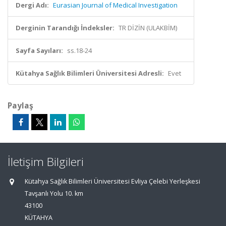
Dergi Adı:
Eurasian Journal of Medical Investigation
Derginin Tarandığı İndeksler:
TR DİZİN (ULAKBİM)
Sayfa Sayıları:
ss.18-24
Kütahya Sağlık Bilimleri Üniversitesi Adresli:
Evet
Paylaş
İletişim Bilgileri
Kütahya Sağlık Bilimleri Üniversitesi Evliya Çelebi Yerleşkesi
Tavşanlı Yolu 10. km
43100
KÜTAHYA