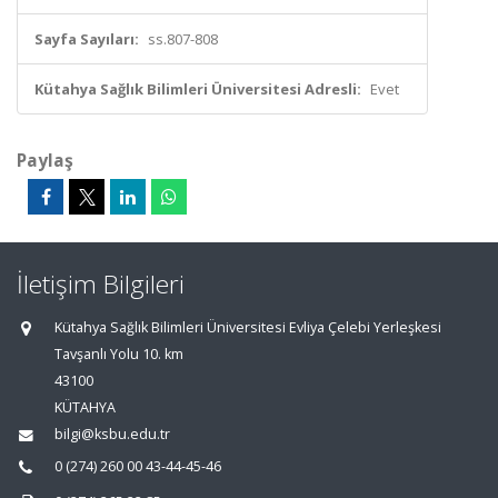
Sayfa Sayıları:
ss.807-808
Kütahya Sağlık Bilimleri Üniversitesi Adresli:
Evet
Paylaş
İletişim Bilgileri
Kütahya Sağlık Bilimleri Üniversitesi Evliya Çelebi Yerleşkesi
Tavşanlı Yolu 10. km
43100
KÜTAHYA
bilgi@ksbu.edu.tr
0 (274) 260 00 43-44-45-46