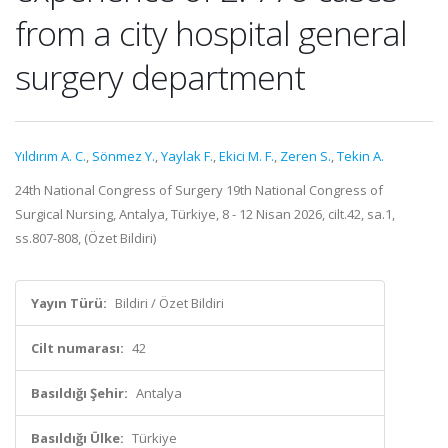
from a city hospital general
surgery department
Yıldırım A. C.
,
Sönmez Y.
,
Yaylak F.
,
Ekici M. F.
,
Zeren S.
,
Tekin A.
24th National Congress of Surgery 19th National Congress of
Surgical Nursing, Antalya, Türkiye, 8 - 12 Nisan 2026, cilt.42, sa.1,
ss.807-808, (Özet Bildiri)
Yayın Türü:
Bildiri / Özet Bildiri
Cilt numarası:
42
Basıldığı Şehir:
Antalya
Basıldığı Ülke:
Türkiye