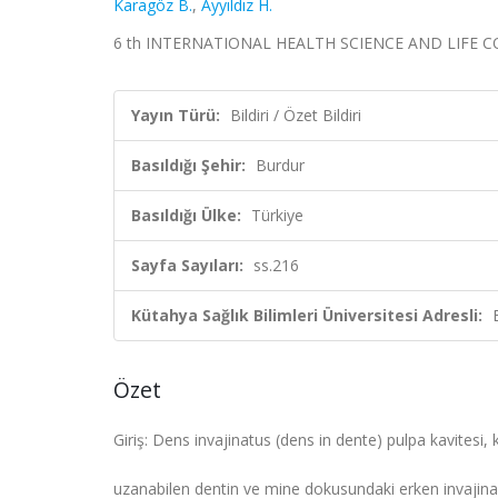
Karagöz B.
,
Ayyıldız H.
6 th INTERNATIONAL HEALTH SCIENCE AND LIFE CONGRE
Yayın Türü:
Bildiri / Özet Bildiri
Basıldığı Şehir:
Burdur
Basıldığı Ülke:
Türkiye
Sayfa Sayıları:
ss.216
Kütahya Sağlık Bilimleri Üniversitesi Adresli:
Özet
Giriş: Dens invajinatus (dens in dente) pulpa kavitesi,
uzanabilen dentin ve mine dokusundaki erken invajin