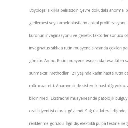
Etiyolojisi sıklıkla belirsizdir. Çevre dokudaki anorm
gerilemesi veya ameloblastların apikal proliferasyon
kuronun invaginasyonu ve genetik faktörler sonucu ol
invaginatus sıklıkla rutin muayene sırasında çekilen 
görülür. Amaç: Rutin muayene esnasında tesadüfen sa
sunmaktır. Methodlar : 21 yaşında kadın hasta rutin de
müracaat etti. Anamnezinde sistemik hastalığı yoktu.
bildirilmedi. Ekstraoral muayenesinde patolojik bulgu
oral hijyeni iyi olarak gözlendi. Sağ üst lateral dişinde
renklenme görüldü. İlgili diş elektrikli pulpa testine neg