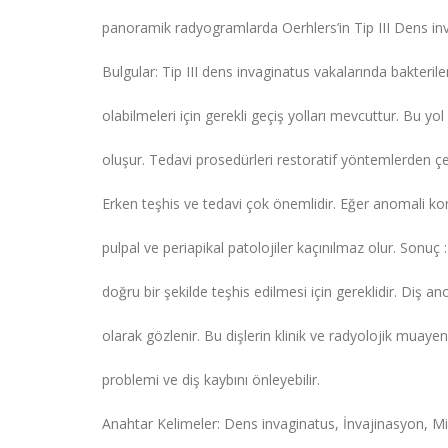
panoramik radyogramlarda Oerhlers’in Tip III Dens in
Bulgular: Tip III dens invaginatus vakalarında bakteril
olabilmeleri için gerekli geçiş yolları mevcuttur. Bu yol
oluşur. Tedavi prosedürleri restoratif yöntemlerden çe
Erken teşhis ve tedavi çok önemlidir. Eğer anomali ko
pulpal ve periapikal patolojiler kaçınılmaz olur. Sonu
doğru bir şekilde teşhis edilmesi için gereklidir. Diş ano
olarak gözlenir. Bu dişlerin klinik ve radyolojik muayen
problemi ve diş kaybını önleyebilir.
Anahtar Kelimeler: Dens invaginatus, İnvajinasyon, M