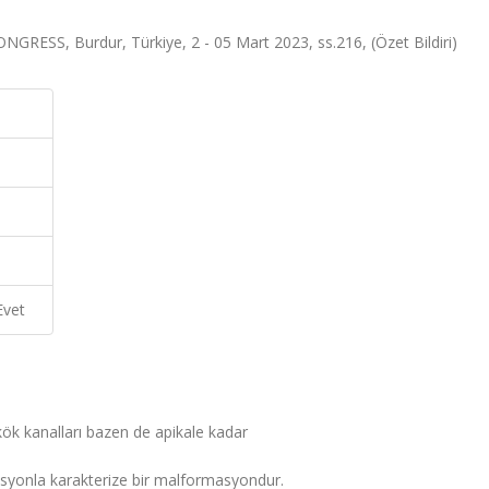
SS, Burdur, Türkiye, 2 - 05 Mart 2023, ss.216, (Özet Bildiri)
Evet
 kök kanalları bazen de apikale kadar
asyonla karakterize bir malformasyondur.