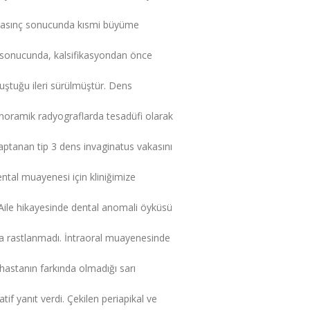
al basınç sonucunda kısmi büyüme
u sonucunda, kalsifikasyondan önce
uştuğu ileri sürülmüştür. Dens
panoramik radyograflarda tesadüfi olarak
ptanan tip 3 dens invaginatus vakasını
ntal muayenesi için kliniğimize
 Aile hikayesinde dental anomali öyküsü
ya rastlanmadı. İntraoral muayenesinde
, hastanın farkında olmadığı sarı
atif yanıt verdi. Çekilen periapikal ve