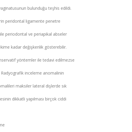
vaginatusunun bulunduğu teşhis edildi.
erin peridontal ligamente penetre
 ile periodontal ve periapikal abseler
kime kadar değişkenlik gösterebilir.
nservatif yöntemler ile tedavi edilmezse
ç : Radyografik inceleme anomalinin
malileri maksiler lateral dişlerde sık
esinin dikkatli yapılması birçok ciddi
ine