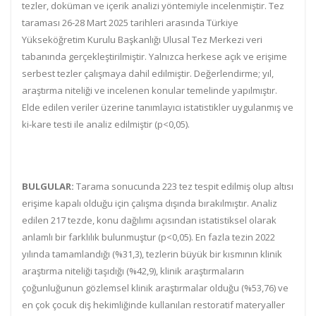
tezler, doküman ve içerik analizi yöntemiyle incelenmiştir. Tez
taraması 26-28 Mart 2025 tarihleri arasında Türkiye
Yükseköğretim Kurulu Başkanlığı Ulusal Tez Merkezi veri
tabanında gerçekleştirilmiştir. Yalnızca herkese açık ve erişime
serbest tezler çalışmaya dahil edilmiştir. Değerlendirme; yıl,
araştırma niteliği ve incelenen konular temelinde yapılmıştır.
Elde edilen veriler üzerine tanımlayıcı istatistikler uygulanmış ve
ki-kare testi ile analiz edilmiştir (p<0,05).
BULGULAR:
Tarama sonucunda 223 tez tespit edilmiş olup altısı
erişime kapalı olduğu için çalışma dışında bırakılmıştır. Analiz
edilen 217 tezde, konu dağılımı açısından istatistiksel olarak
anlamlı bir farklılık bulunmuştur (p<0,05). En fazla tezin 2022
yılında tamamlandığı (%31,3), tezlerin büyük bir kısmının klinik
araştırma niteliği taşıdığı (%42,9), klinik araştırmaların
çoğunluğunun gözlemsel klinik araştırmalar olduğu (%53,76) ve
en çok çocuk diş hekimliğinde kullanılan restoratif materyaller