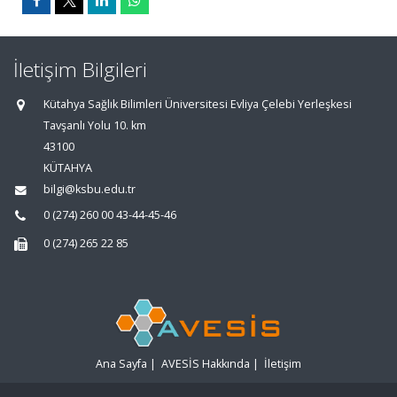
İletişim Bilgileri
Kütahya Sağlık Bilimleri Üniversitesi Evliya Çelebi Yerleşkesi
Tavşanlı Yolu 10. km
43100
KÜTAHYA
bilgi@ksbu.edu.tr
0 (274) 260 00 43-44-45-46
0 (274) 265 22 85
Ana Sayfa
|
AVESİS Hakkında
|
İletişim