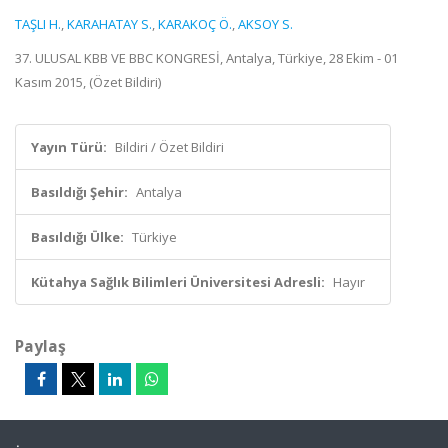
TAŞLI H.
,
KARAHATAY S.
,
KARAKOÇ Ö.
,
AKSOY S.
37. ULUSAL KBB VE BBC KONGRESİ, Antalya, Türkiye, 28 Ekim - 01
Kasım 2015, (Özet Bildiri)
Yayın Türü:
Bildiri / Özet Bildiri
Basıldığı Şehir:
Antalya
Basıldığı Ülke:
Türkiye
Kütahya Sağlık Bilimleri Üniversitesi Adresli:
Hayır
Paylaş