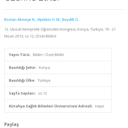
Bostan Akmeşe N.
,
Alptekin H. M.
,
Beydilli Ö.
12. Ulusal Hemşirelik Öğrencileri Kongresi, Konya, Türkiye, 19 - 21
Nisan 2013, ss.12, (Özet Bildiri)
Yayın Türü:
Bildiri / Özet Bildiri
Basıldığı Şehir:
Konya
Basıldığı Ülke:
Türkiye
Sayfa Sayıları:
ss.12
Kütahya Sağlık Bilimleri Üniversitesi Adresli:
Hayır
Paylaş