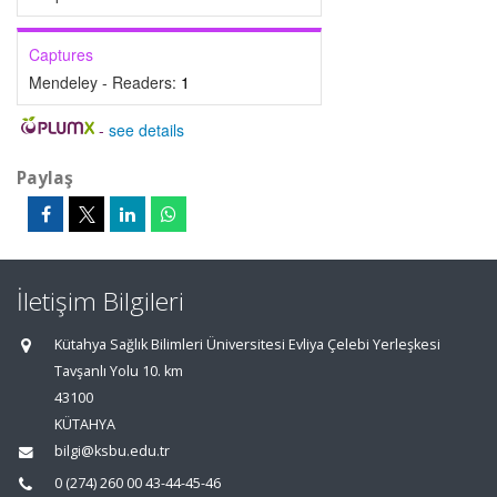
Captures
Mendeley - Readers:
1
-
see details
Paylaş
İletişim Bilgileri
Kütahya Sağlık Bilimleri Üniversitesi Evliya Çelebi Yerleşkesi
Tavşanlı Yolu 10. km
43100
KÜTAHYA
bilgi@ksbu.edu.tr
0 (274) 260 00 43-44-45-46