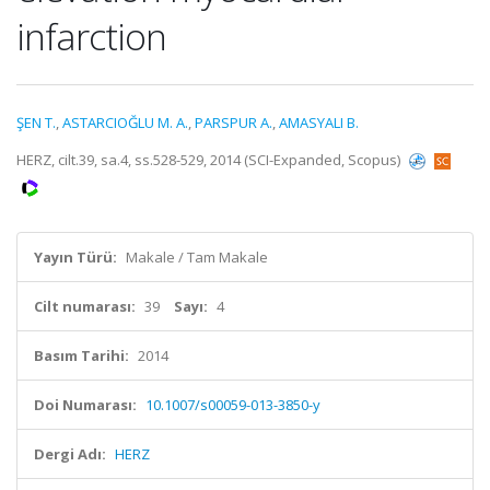
infarction
ŞEN T.
,
ASTARCIOĞLU M. A.
,
PARSPUR A.
,
AMASYALI B.
HERZ, cilt.39, sa.4, ss.528-529, 2014 (SCI-Expanded, Scopus)
Yayın Türü:
Makale / Tam Makale
Cilt numarası:
39
Sayı:
4
Basım Tarihi:
2014
Doi Numarası:
10.1007/s00059-013-3850-y
Dergi Adı:
HERZ