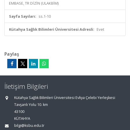
EMBASE, TR DİZİN (ULAKBİM)
Sayfa Sayıları:
ss.1-10
Kütahya Sağlık Bilimleri Üniversitesi Adresli:
Evet
Paylaş
İletişim Bilgileri
Kütahya Sağlık Bilimleri Üniversitesi Evliya Çelebi Yerleşkesi
Tavşanlı Yolu 10. km
43100
KÜTAHYA
bilgi@ksbu.edu.tr