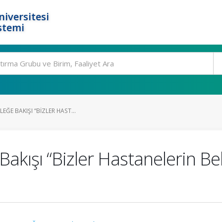
niversitesi
stemi
EĞE BAKIŞI “BIZLER HAST...
kışı “Bizler Hastanelerin Bel K