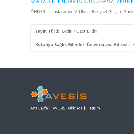
SAVCİ A.
,
ÇELİK N.
,
GÜÇLÜ S.
,
UNUTKAN A.
,
AKTÜRK 
ÖHDER I. Uluslararası IV. Ulusal Bireysel Gelişim Günle
Yayın Türü:
Bildiri / Özet Bildiri
Kütahya Sağlık Bilimleri Üniversitesi Adresli:
Ana Sayfa
|
AVESİS Hakkında
|
İletişim