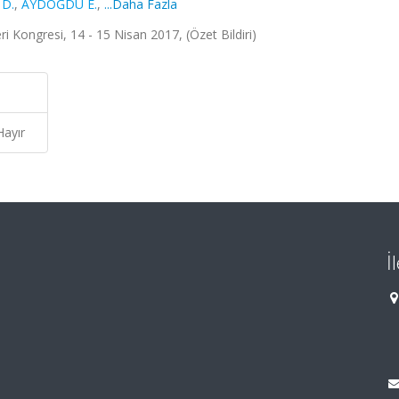
D.
,
AYDOĞDU E.
,
...Daha Fazla
ri Kongresi, 14 - 15 Nisan 2017, (Özet Bildiri)
Hayır
İ