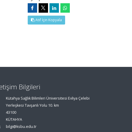
Atıf İçin Kopyala
letişim Bilgileri
Kütahya Sağlık Bilimleri Üniversitesi Evliya Çelebi
Yerleşkesi Tavşanlı Yolu 10. km
43100
KÜTAHYA
bilgi@ksbu.edu.tr