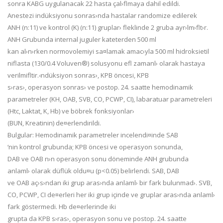
sonra KABG uygulanacak 22 hasta çal›flmaya dahil edildi.
Anestezi indüksiyonu sonras›nda hastalar randomize edilerek
ANH (n:11) ve kontrol (K) (n:11) gruplar› fleklinde 2 gruba ayr›lm›flt›r.
ANH Grubunda internal juguler kateterden 500 ml
kan al›n›rken normovolemiyi sa¤lamak amac›yla 500 ml hidroksietil
niflasta (130/0.4 Voluven
®
) solusyonu efl zamanl› olarak hastaya
verilmifltir.‹ndüksiyon sonras›, KPB öncesi, KPB
s›ras›, operasyon sonras› ve postop. 24. saatte hemodinamik
parametreler (KH, OAB, SVB, CO, PCWP, CI), labaratuar parametreleri
(Htc, Laktat, K, Hb) ve böbrek fonksiyonlar›
(BUN, Kreatinin) de¤erlendirildi.
Bulgular: Hemodinamik parametreler incelendi¤inde SAB
‘nin kontrol grubunda; KPB öncesi ve operasyon sonunda,
DAB ve OAB n›n operasyon sonu döneminde ANH grubunda
anlaml› olarak düflük oldu¤u (p<0.05) belirlendi. SAB, DAB
ve OAB aç›s›ndan iki grup aras›nda anlaml› bir fark bulunmad›. SVB,
CO, PCWP, CI de¤erleri her iki grup içinde ve gruplar aras›nda anlaml›
fark göstermedi. Hb de¤erlerinde iki
grupta da KPB s›ras›, operasyon sonu ve postop. 24. saatte