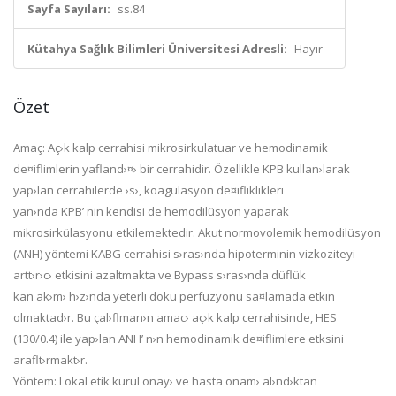
Sayfa Sayıları:
ss.84
Kütahya Sağlık Bilimleri Üniversitesi Adresli:
Hayır
Özet
Amaç:
Aç›k kalp cerrahisi mikrosirkulatuar ve hemodinamik
de¤iflimlerin yafland›¤› bir cerrahidir. Özellikle KPB kullan›larak
yap›lan cerrahilerde ›s›, koagulasyon de¤ifliklikleri
yan›nda KPB’ nin kendisi de hemodilüsyon yaparak
mikrosirkülasyonu etkilemektedir. Akut normovolemik hemodilüsyon
(ANH) yöntemi KABG cerrahisi s›ras›nda hipoterminin vizkoziteyi
artt›r›c› etkisini azaltmakta ve Bypass s›ras›nda düflük
kan ak›m› h›z›nda yeterli doku perfüzyonu sa¤lamada etkin
olmaktad›r. Bu çal›flman›n amac› aç›k kalp cerrahisinde, HES
(130/0.4) ile yap›lan ANH’ n›n hemodinamik de¤iflimlere etksini
araflt›rmakt›r.
Yöntem:
Lokal etik kurul onay› ve hasta onam› al›nd›ktan