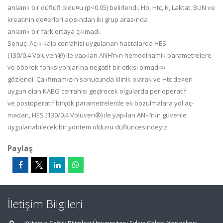
anlaml› bir düflüfl oldu¤u (p<0.05) belirlendi. Hb, Htc, K, Laktat, BUN ve
kreatinin de¤erleri aç›s›ndan iki grup aras›nda
anlaml› bir fark ortaya ç›kmad›.
Sonuç:
Aç›k kalp cerrahisi uygulanan hastalarda HES
(130/0.4 Voluven
®
) ile yap›lan ANH’n›n hemodinamik parametrelere
ve böbrek fonksiyonlar›na negatif bir etkisi olmad›¤›
gözlendi. Çal›flmam›z›n sonucunda klinik olarak ve Htc de¤eri
uygun olan KABG cerrahisi geçirecek olgularda perioperatif
ve postoperatif birçok parametrelerde ek bozulmalara yol aç-
madan, HES (130/0.4 Voluven
®
) ile yap›lan ANH’n›n güvenle
uygulanabilecek bir yöntem oldu¤u düflüncesindeyiz
Paylaş
İletişim Bilgileri