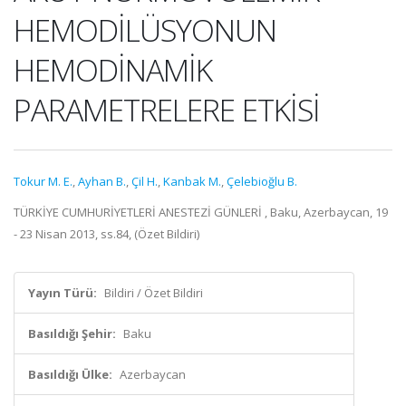
HEMODİLÜSYONUN
HEMODİNAMİK
PARAMETRELERE ETKİSİ
Tokur M. E.
,
Ayhan B.
,
Çil H.
,
Kanbak M.
,
Çelebioğlu B.
TÜRKİYE CUMHURİYETLERİ ANESTEZİ GÜNLERİ , Baku, Azerbaycan, 19
- 23 Nisan 2013, ss.84, (Özet Bildiri)
Yayın Türü:
Bildiri / Özet Bildiri
Basıldığı Şehir:
Baku
Basıldığı Ülke:
Azerbaycan