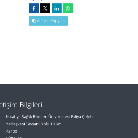
Atıf İçin Kopyala
letişim Bilgileri
Kütahya Sağlık Bilimleri Üniversitesi Evliya Çelebi
Yerleşkesi Tavşanlı Yolu 10. km
43100