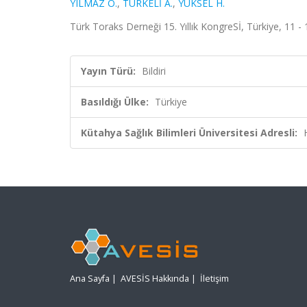
YILMAZ Ö.
,
TÜRKELİ A.
,
YÜKSEL H.
Türk Toraks Derneği 15. Yıllık KongreSİ, Türkiye, 11 -
Yayın Türü:
Bildiri
Basıldığı Ülke:
Türkiye
Kütahya Sağlık Bilimleri Üniversitesi Adresli:
Ana Sayfa
|
AVESİS Hakkında
|
İletişim