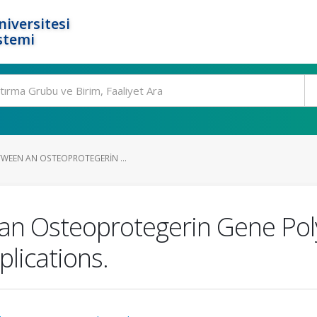
niversitesi
stemi
TWEEN AN OSTEOPROTEGERIN ...
 an Osteoprotegerin Gene P
lications.