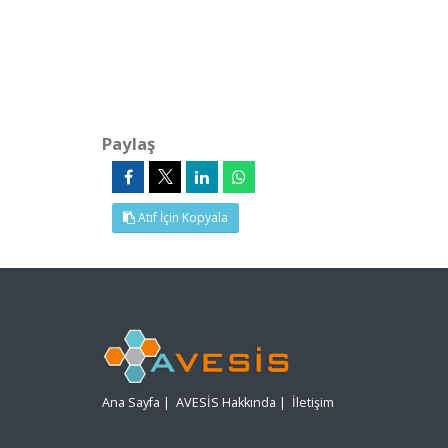
Paylaş
Atıf İçin Kopyala
Ana Sayfa
|
AVESİS Hakkında
|
İletişim