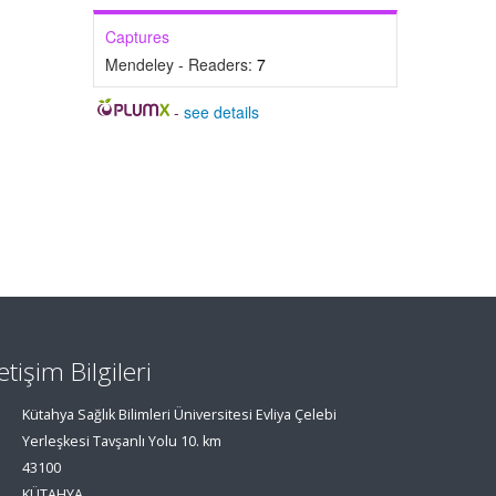
Captures
Mendeley - Readers:
7
-
see details
letişim Bilgileri
Kütahya Sağlık Bilimleri Üniversitesi Evliya Çelebi
Yerleşkesi Tavşanlı Yolu 10. km
43100
KÜTAHYA