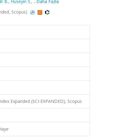
ir B.
,
Huseyin S.
,
...Daha Fazla
panded, Scopus)
 Index Expanded (SCI-EXPANDED), Scopus
Hayır