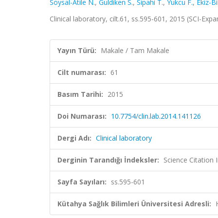
Soysal-Atile N.
,
Guldiken S.
,
Sipahi T.
,
Yukcu F.
,
Ekiz-Bil
Clinical laboratory, cilt.61, ss.595-601, 2015 (SCI-Ex
Yayın Türü:
Makale / Tam Makale
Cilt numarası:
61
Basım Tarihi:
2015
Doi Numarası:
10.7754/clin.lab.2014.141126
Dergi Adı:
Clinical laboratory
Derginin Tarandığı İndeksler:
Science Citation
Sayfa Sayıları:
ss.595-601
Kütahya Sağlık Bilimleri Üniversitesi Adresli: