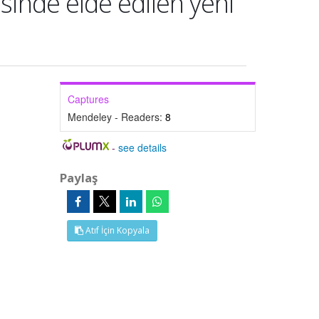
sinde elde edilen yeni
Captures
Mendeley - Readers:
8
-
see details
Paylaş
Atıf İçin Kopyala