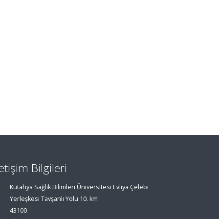
letişim Bilgileri
Kütahya Sağlık Bilimleri Üniversitesi Evliya Çelebi
Yerleşkesi Tavşanlı Yolu 10. km
43100