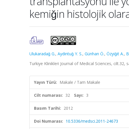
transplantasyonu ile y
kemiǧin histolojik olar
Ulukaradaǧ G.
,
Aydintuǧ Y. S.
,
Günhan Ö.
,
Özyiǧit A.
,
B
Turkiye Klinikleri Journal of Medical Sciences, cilt.3
Yayın Türü:
Makale / Tam Makale
Cilt numarası:
32
Sayı:
3
Basım Tarihi:
2012
Doi Numarası:
10.5336/medsci.2011-24673