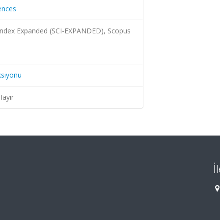
iences
 Index Expanded (SCI-EXPANDED), Scopus
ksiyonu
Hayır
İ