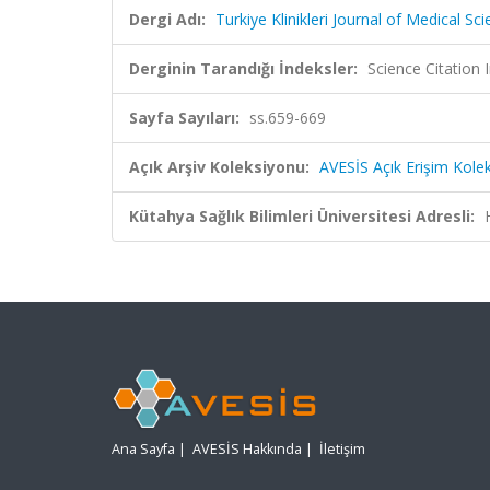
Dergi Adı:
Turkiye Klinikleri Journal of Medical Sc
Derginin Tarandığı İndeksler:
Science Citation
Sayfa Sayıları:
ss.659-669
Açık Arşiv Koleksiyonu:
AVESİS Açık Erişim Kole
Kütahya Sağlık Bilimleri Üniversitesi Adresli:
Ana Sayfa
|
AVESİS Hakkında
|
İletişim