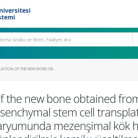
niversitesi
stemi
UATION OF THE NEW BONE OB...
 of the new bone obtained fro
nchymal stem cell transplata
varyumunda mezenşimal kök 