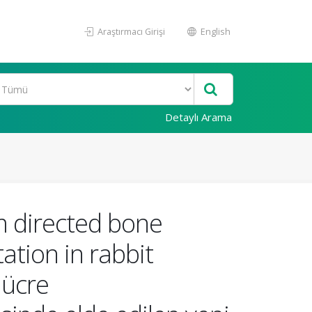
Araştırmacı Girişi
English
Detaylı Arama
m directed bone
tion in rabbit
hücre