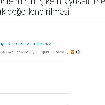
önlendirilmiş kemik yüseltilme
ak deǧerlendirilmesi
ayar G. R.
,
Gülses A.
,
...Daha Fazla
2, sa.3, ss.659-669, 2012 (SCI-Expanded, Scopus)