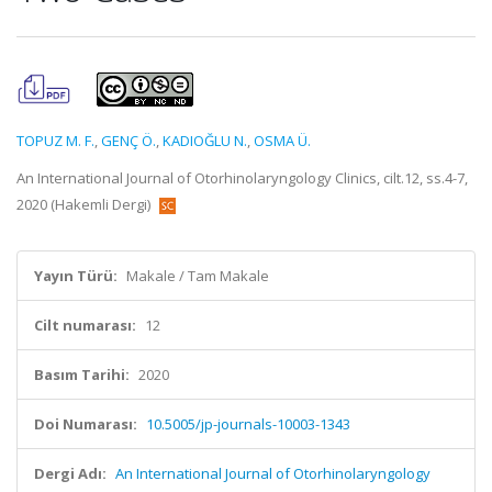
TOPUZ M. F.
,
GENÇ Ö.
,
KADIOĞLU N.
,
OSMA Ü.
An International Journal of Otorhinolaryngology Clinics, cilt.12, ss.4-7,
2020 (Hakemli Dergi)
Yayın Türü:
Makale / Tam Makale
Cilt numarası:
12
Basım Tarihi:
2020
Doi Numarası:
10.5005/jp-journals-10003-1343
Dergi Adı:
An International Journal of Otorhinolaryngology