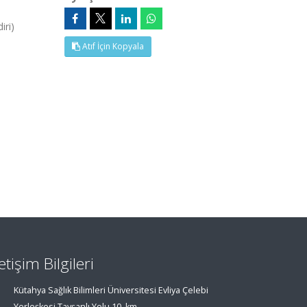
ri)
Atıf İçin Kopyala
letişim Bilgileri
Kütahya Sağlık Bilimleri Üniversitesi Evliya Çelebi
Yerleşkesi Tavşanlı Yolu 10. km