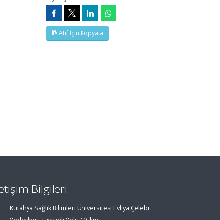
Atıf İçin Kopyala
letişim Bilgileri
Kütahya Sağlık Bilimleri Üniversitesi Evliya Çelebi
Yerleşkesi Tavşanlı Yolu 10. km