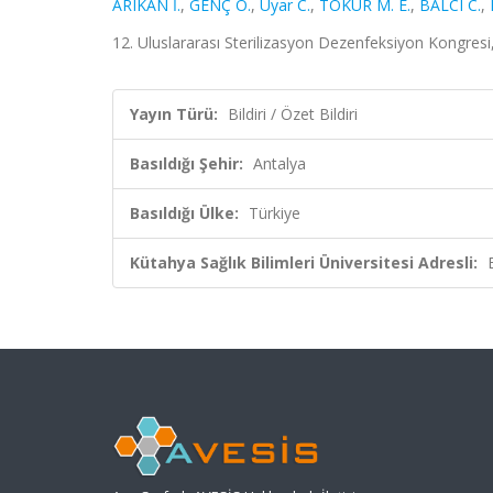
ARIKAN İ.
,
GENÇ Ö.
,
Uyar C.
,
TOKUR M. E.
,
BALCI C.
,
12. Uluslararası Sterilizasyon Dezenfeksiyon Kongresi, 
Yayın Türü:
Bildiri / Özet Bildiri
Basıldığı Şehir:
Antalya
Basıldığı Ülke:
Türkiye
Kütahya Sağlık Bilimleri Üniversitesi Adresli: