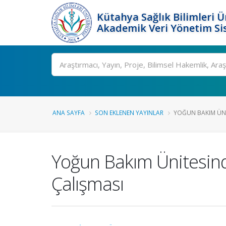
Kütahya Sağlık Bilimleri Ü
Akademik Veri Yönetim Si
Ara
ANA SAYFA
SON EKLENEN YAYINLAR
YOĞUN BAKIM ÜNIT
Yoğun Bakım Ünitesind
Çalışması