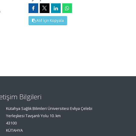
9
Atıf İçin Kopyala
letişim Bilgileri
Kütahya Sağlık Bilimleri Üniversitesi Evliya Çelebi
Yerleşkesi Tavşanlı Yolu 10. km
43100
KÜTAHYA