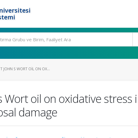
niversitesi
stemi
ST JOHN S WORT OIL ON OX...
 s Wort oil on oxidative stress
osal damage