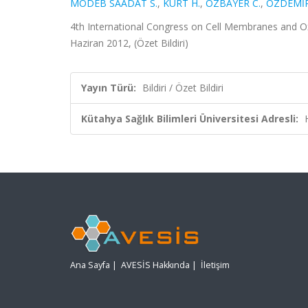
MODEB SAADAT S.
,
KURT H.
,
ÖZBAYER C.
,
ÖZDEMİR
4th International Congress on Cell Membranes and Ox
Haziran 2012, (Özet Bildiri)
Yayın Türü:
Bildiri / Özet Bildiri
Kütahya Sağlık Bilimleri Üniversitesi Adresli:
Ana Sayfa
|
AVESİS Hakkında
|
İletişim