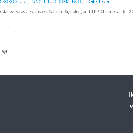
 KÖROĞLU Z.
,
TUNCEL T.
,
DEĞİRMENCİ İ.
,
...Daha Fazla
idative Stress: Focus on Calcium Signaling and TRP Channels, 26 - 2
Hayır
İ