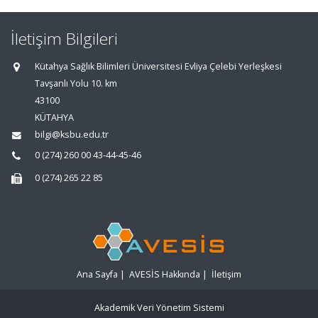
İletişim Bilgileri
Kütahya Sağlık Bilimleri Üniversitesi Evliya Çelebi Yerleşkesi
Tavşanlı Yolu 10. km
43100
KÜTAHYA
bilgi@ksbu.edu.tr
0 (274) 260 00 43-44-45-46
0 (274) 265 22 85
Ana Sayfa
|
AVESİS Hakkında
|
İletişim
Akademik Veri Yönetim Sistemi