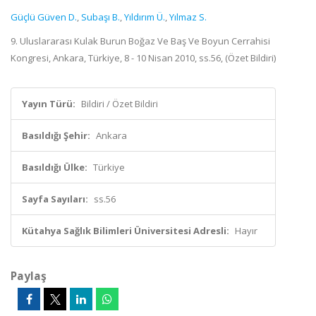
Güçlü Güven D.
,
Subaşı B.
,
Yıldırım Ü.
,
Yılmaz S.
9. Uluslararası Kulak Burun Boğaz Ve Baş Ve Boyun Cerrahisi
Kongresi, Ankara, Türkiye, 8 - 10 Nisan 2010, ss.56, (Özet Bildiri)
Yayın Türü:
Bildiri / Özet Bildiri
Basıldığı Şehir:
Ankara
Basıldığı Ülke:
Türkiye
Sayfa Sayıları:
ss.56
Kütahya Sağlık Bilimleri Üniversitesi Adresli:
Hayır
Paylaş