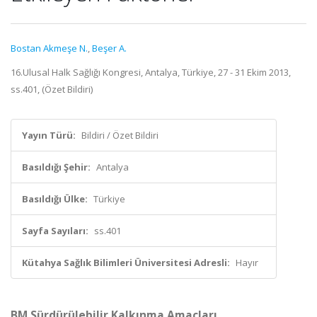
Bostan Akmeşe N.
,
Beşer A.
16.Ulusal Halk Sağlığı Kongresi, Antalya, Türkiye, 27 - 31 Ekim 2013,
ss.401, (Özet Bildiri)
Yayın Türü:
Bildiri / Özet Bildiri
Basıldığı Şehir:
Antalya
Basıldığı Ülke:
Türkiye
Sayfa Sayıları:
ss.401
Kütahya Sağlık Bilimleri Üniversitesi Adresli:
Hayır
BM Sürdürülebilir Kalkınma Amaçları