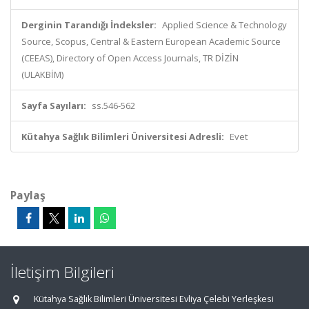
Derginin Tarandığı İndeksler:
Applied Science & Technology
Source, Scopus, Central & Eastern European Academic Source
(CEEAS), Directory of Open Access Journals, TR DİZİN
(ULAKBİM)
Sayfa Sayıları:
ss.546-562
Kütahya Sağlık Bilimleri Üniversitesi Adresli:
Evet
Paylaş
İletişim Bilgileri
Kütahya Sağlık Bilimleri Üniversitesi Evliya Çelebi Yerleşkesi