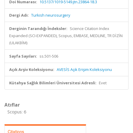
Doi Numarası:
10.5137/1019-5149.jtn.23864-18.3
Dergi Adı:
Turkish neurosurgery
Derginin Tarandığı İndeksler:
Science Citation Index
Expanded (SCI-EXPANDED), Scopus, EMBASE, MEDLINE, TR DİZİN
(ULAKBİM)
Sayfa Sayıları:
ss.501-506
Açık Arşiv Koleksiyonu:
AVESİS Açık Erişim Koleksiyonu
Kütahya Sağlık Bilimleri Üniversitesi Adresli:
Evet
Atıflar
Scopus: 6
Citations