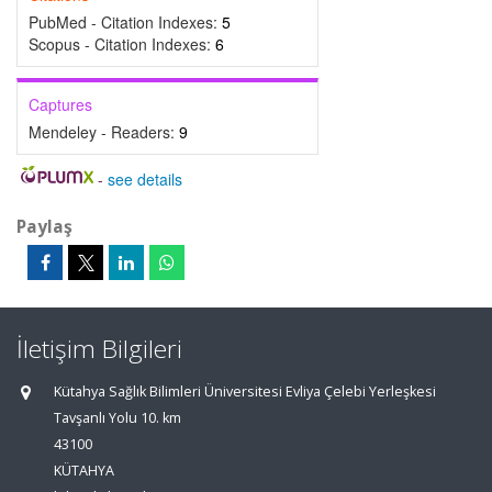
PubMed - Citation Indexes:
5
Scopus - Citation Indexes:
6
Captures
Mendeley - Readers:
9
-
see details
Paylaş
İletişim Bilgileri
Kütahya Sağlık Bilimleri Üniversitesi Evliya Çelebi Yerleşkesi
Tavşanlı Yolu 10. km
43100
KÜTAHYA