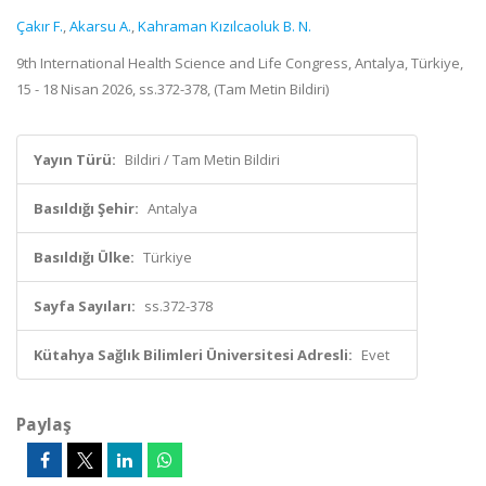
Çakır F.
,
Akarsu A.
,
Kahraman Kızılcaoluk B. N.
9th International Health Science and Life Congress, Antalya, Türkiye,
15 - 18 Nisan 2026, ss.372-378, (Tam Metin Bildiri)
Yayın Türü:
Bildiri / Tam Metin Bildiri
Basıldığı Şehir:
Antalya
Basıldığı Ülke:
Türkiye
Sayfa Sayıları:
ss.372-378
Kütahya Sağlık Bilimleri Üniversitesi Adresli:
Evet
Paylaş