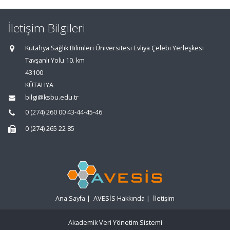
İletişim Bilgileri
Kütahya Sağlık Bilimleri Üniversitesi Evliya Çelebi Yerleşkesi
Tavşanlı Yolu 10. km
43100
KÜTAHYA
bilgi@ksbu.edu.tr
0 (274) 260 00 43-44-45-46
0 (274) 265 22 85
Ana Sayfa
|
AVESİS Hakkında
|
İletişim
Akademik Veri Yönetim Sistemi