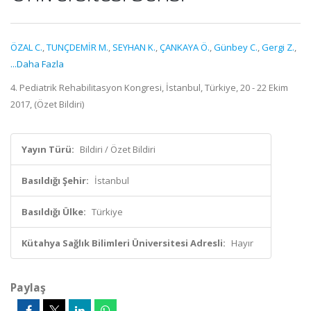
ÖZAL C.
,
TUNÇDEMİR M.
,
SEYHAN K.
,
ÇANKAYA Ö.
,
Günbey C.
,
Gergi Z.
,
...Daha Fazla
4. Pediatrik Rehabilitasyon Kongresi, İstanbul, Türkiye, 20 - 22 Ekim
2017, (Özet Bildiri)
Yayın Türü:
Bildiri / Özet Bildiri
Basıldığı Şehir:
İstanbul
Basıldığı Ülke:
Türkiye
Kütahya Sağlık Bilimleri Üniversitesi Adresli:
Hayır
Paylaş