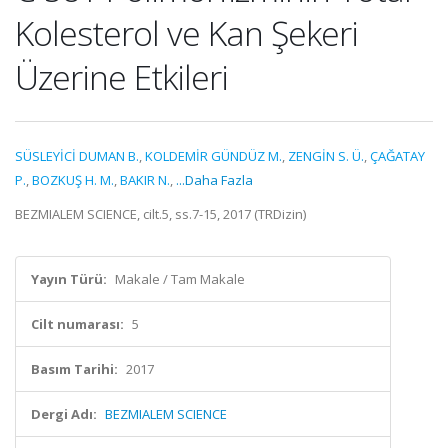
Kolesterol ve Kan Şekeri
Üzerine Etkileri
SÜSLEYİCİ DUMAN B.
,
KOLDEMİR GÜNDÜZ M.
,
ZENGİN S. Ü.
,
ÇAĞATAY
P.
,
BOZKUŞ H. M.
,
BAKIR N.
,
...Daha Fazla
BEZMIALEM SCIENCE, cilt.5, ss.7-15, 2017 (TRDizin)
Yayın Türü:
Makale / Tam Makale
Cilt numarası:
5
Basım Tarihi:
2017
Dergi Adı:
BEZMIALEM SCIENCE