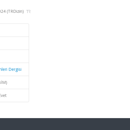
2024 (TRDizin)
mleri Dergisi
BİM)
Evet