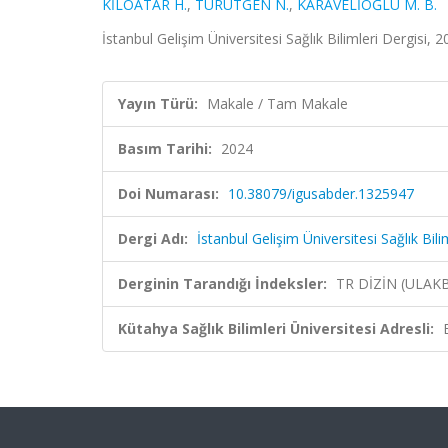
KİLOATAR H.
,
TÜRÜTGEN N.
,
KARAVELİOĞLU M. B.
İstanbul Gelişim Üniversitesi Sağlık Bilimleri Dergisi, 
Yayın Türü:
Makale / Tam Makale
Basım Tarihi:
2024
Doi Numarası:
10.38079/igusabder.1325947
Dergi Adı:
İstanbul Gelişim Üniversitesi Sağlık Bili
Derginin Tarandığı İndeksler:
TR DİZİN (ULAK
Kütahya Sağlık Bilimleri Üniversitesi Adresli: