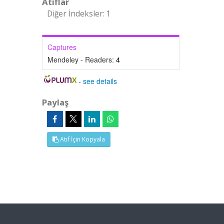
Atıflar
Diğer İndeksler: 1
Captures
Mendeley - Readers:
4
-
see details
Paylaş
Atıf İçin Kopyala