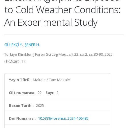
to Cold Weather Conditions:
An Experimental Study
GÜLEKÇİ Y.
,
ŞENER H.
Turkiye Klinikleri J Foren Sci Leg Med., cilt.22, sa.2, ss.80-90, 2025
(TRDizin)
Yayın Türü:
Makale / Tam Makale
Cilt numarası:
22
Sayı:
2
Basım Tarihi:
2025
Doi Numarası:
10.5336/forensic.2024-106485