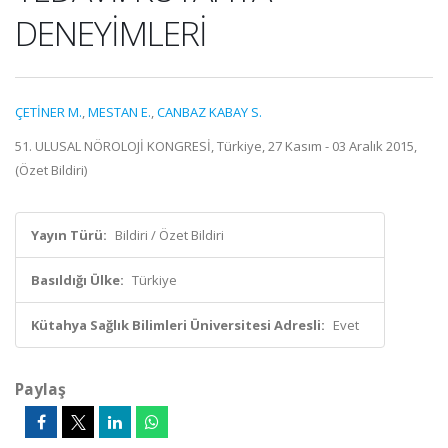
DENEYİMLERİ
ÇETİNER M.
,
MESTAN E.
,
CANBAZ KABAY S.
51. ULUSAL NÖROLOJİ KONGRESİ, Türkiye, 27 Kasım - 03 Aralık 2015,
(Özet Bildiri)
Yayın Türü:
Bildiri / Özet Bildiri
Basıldığı Ülke:
Türkiye
Kütahya Sağlık Bilimleri Üniversitesi Adresli:
Evet
Paylaş