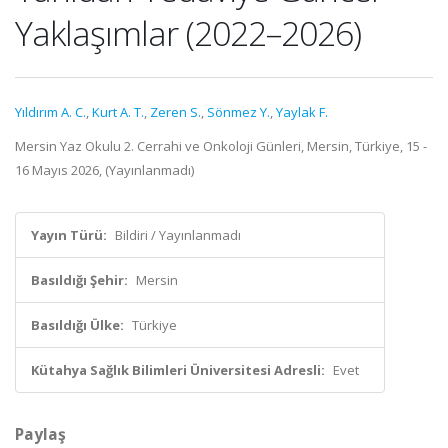
Yaklaşımlar (2022–2026)
Yıldırım A. C.
,
Kurt A. T.
,
Zeren S.
,
Sönmez Y.
,
Yaylak F.
Mersin Yaz Okulu 2. Cerrahi ve Onkoloji Günleri, Mersin, Türkiye, 15 -
16 Mayıs 2026, (Yayınlanmadı)
Yayın Türü:
Bildiri / Yayınlanmadı
Basıldığı Şehir:
Mersin
Basıldığı Ülke:
Türkiye
Kütahya Sağlık Bilimleri Üniversitesi Adresli:
Evet
Paylaş