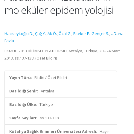
moleküler epidemiyolojisi
Hacıseyitoğlu D.
,
Çağ Y.
,
Ak Ö.
,
Öcal G.
,
Biteker F.
,
Gençer S.
,
...Daha
Fazla
EKMUD 2013 BİLİMSEL PLATFORMU, Antalya, Türkiye, 20 - 24 Mart
2013, ss.137-138, (Özet Bildiri)
Yayın Türü:
Bildiri / Özet Bildiri
Basıldığı Şehir:
Antalya
Basıldığı Ülke:
Türkiye
Sayfa Sayıları:
ss.137-138
Kütahya Sağlık Bilimleri Üniversitesi Adresli:
Hayır