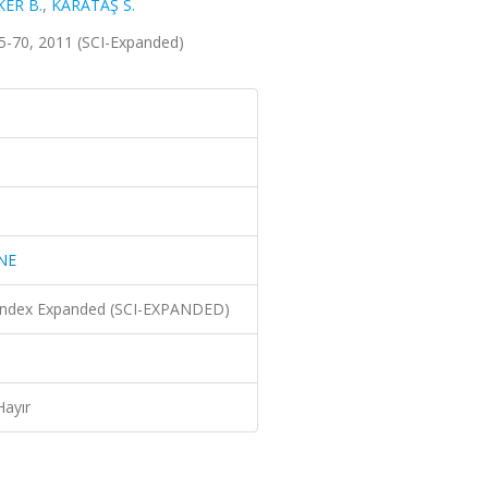
ER B.
,
KARATAŞ S.
-70, 2011 (SCI-Expanded)
NE
n Index Expanded (SCI-EXPANDED)
Hayır