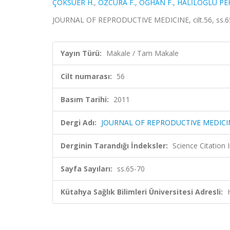
ÇOKSUER H.
,
ÖZCURA F.
,
OĞHAN F.
,
HALİLOĞLU PEK
JOURNAL OF REPRODUCTIVE MEDICINE, cilt.56, ss.65
Yayın Türü:
Makale / Tam Makale
Cilt numarası:
56
Basım Tarihi:
2011
Dergi Adı:
JOURNAL OF REPRODUCTIVE MEDICI
Derginin Tarandığı İndeksler:
Science Citatio
Sayfa Sayıları:
ss.65-70
Kütahya Sağlık Bilimleri Üniversitesi Adresli: