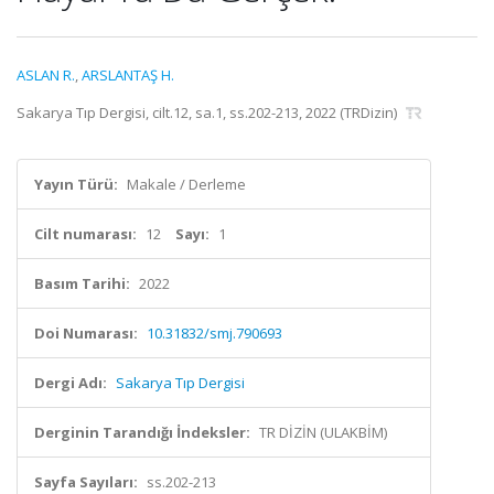
ASLAN R.
,
ARSLANTAŞ H.
Sakarya Tıp Dergisi, cilt.12, sa.1, ss.202-213, 2022 (TRDizin)
Yayın Türü:
Makale / Derleme
Cilt numarası:
12
Sayı:
1
Basım Tarihi:
2022
Doi Numarası:
10.31832/smj.790693
Dergi Adı:
Sakarya Tıp Dergisi
Derginin Tarandığı İndeksler:
TR DİZİN (ULAKBİM)
Sayfa Sayıları:
ss.202-213